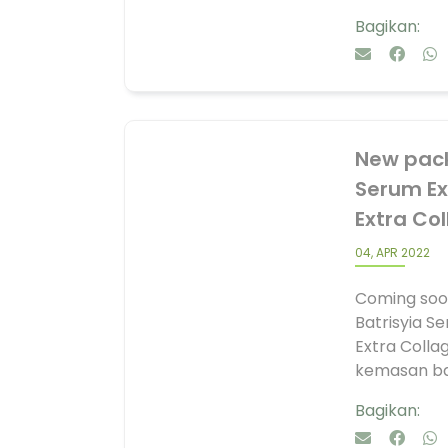
Bagikan:
New pack
Serum Ex
Extra Col
04, APR 2022
Coming soo
Batrisyia S
Extra Colla
kemasan bar
Bagikan: