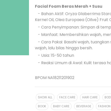
Facial Foam Beras Merah + Susu
- Bahan Aktif: Oryza Glaberrima Starc
Kernel Oil, Olea Europaea (Oilve) Fruit O
- Cara Penyimpanan: Simpan di tempat
- Manfaat: Membersihkan wajah, memb
- Cara Pakai: Basahi wajah, tuangkan s
wajah, lalu bilas hingga bersih.
- Usia: 15-50 tahun
- Reaksi Umum di Awal: Kulit terasa h
BPOM NA18211201902
SHOW ALL
FACE CARE
HAIR CARE
BOD
BOOK
BABY CARE
BEVERAGE
FASHION