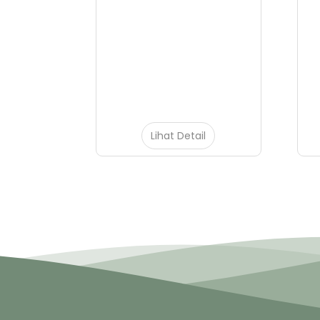
il
Lihat Detail