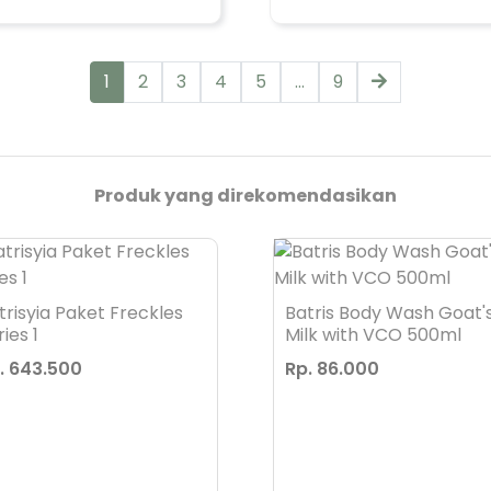
1
2
3
4
5
...
9
Produk yang direkomendasikan
trisyia Paket Freckles
Batris Body Wash Goat'
ies 1
Milk with VCO 500ml
. 643.500
Rp. 86.000