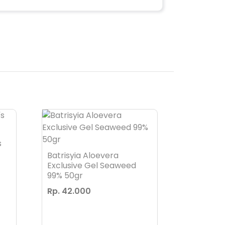
s
Batris Bo
100ml
Batrisyia Aloevera
Exclusive Gel Seaweed
Rp. 22.0
99% 50gr
Rp. 42.000