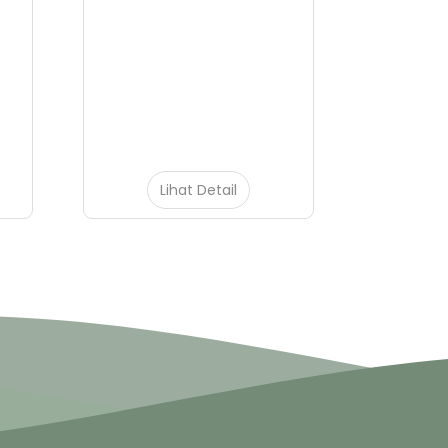
Lihat Detail
L