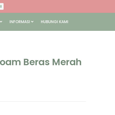
I
NI
INFORMASI
HUBUNGI KAMI
I
NI
 Foam Beras Merah