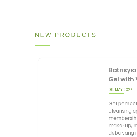
NEW PRODUCTS
Batrisyia
Gel with
09, MAY 2022
Gel pember
cleansing 
membersihk
make-up, mi
debu yang m