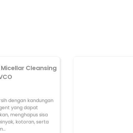
 Micellar Cleansing
 VCO
sih dengan kandungan
agent yang dapat
an, menghapus sisa
nyak, kotoran, serta
...