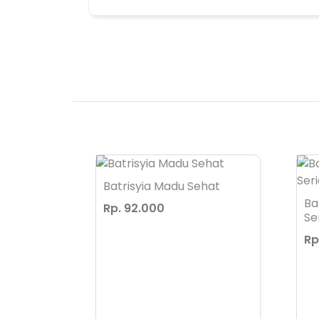
Batrisyia Madu Sehat
Care
Ba
Rp. 92.000
Ser
Rp