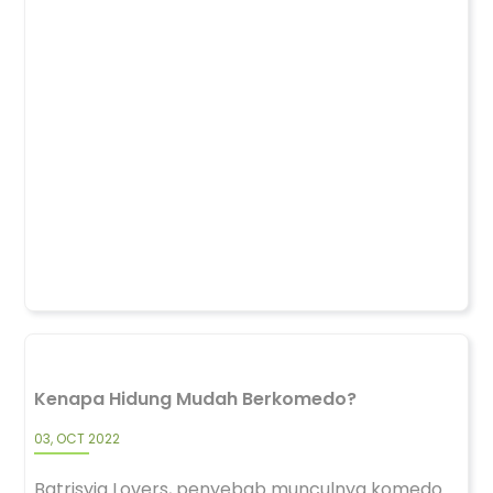
Kenapa Hidung Mudah Berkomedo?
03, OCT 2022
Batrisyia Lovers, penyebab munculnya komedo