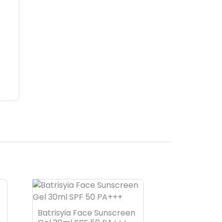
Gamis Salsa
Batrisyia Face Sunscreen
Rp. 450.00