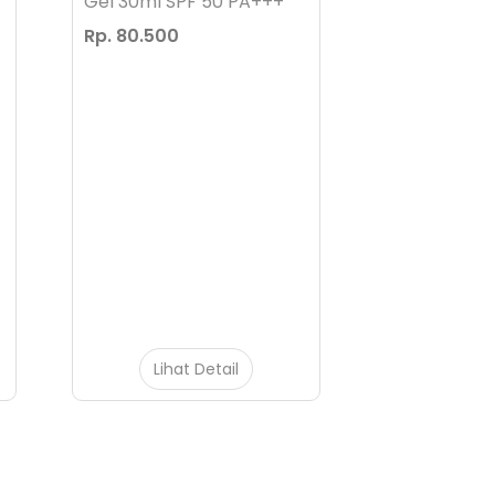
Gel 30ml SPF 50 PA+++
Rp. 80.500
Lihat Detail
Lihat