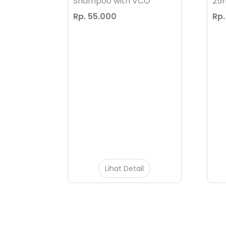
Shampoo with VCO
25
Rp. 55.000
Rp.
il
Lihat Detail