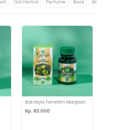
ent
Gizi Herbal
Perfume
Book
Baby Care
Be
Batrisyia Feminim Manjaan
Rp. 83.000