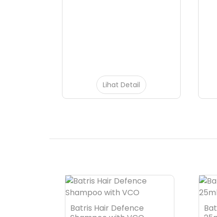
Lihat Detail
ne 25ml
Batris Hair Defence
Bat