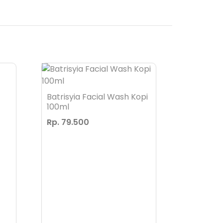
Batrisyia Facial Wash Kopi
Batrisyia
100ml
Cream w
Rp. 79.500
Rp. 123.