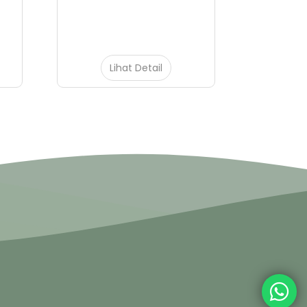
Lihat Detail
L