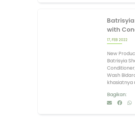
Batrisyi
with Con
17, FEB 2022
New Produc
Batrisyia S
Conditioner,
Wash Bidara
khasiatnya u
Bagikan: