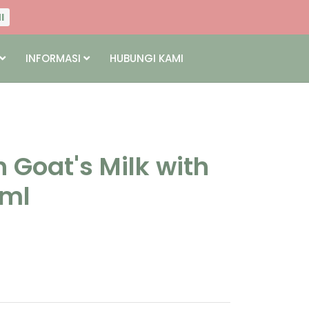
I
NI
INFORMASI
HUBUNGI KAMI
I
NI
 Goat's Milk with
0ml