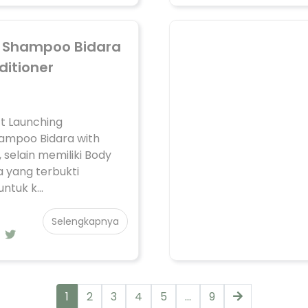
a Shampoo Bidara
ditioner
t Launching
hampoo Bidara with
 selain memiliki Body
 yang terbukti
ntuk k...
Selengkapnya
1
2
3
4
5
...
9