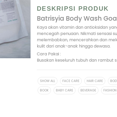
DESKRIPSI PRODUK
Batrisyia Body Wash Goat
Kaya akan vitamin dan antioksidan y
mencegah penuaan. Nikmati sensasi sus
melembabkan, mencerahkan dan melem
kulit dari anak-anak hingga dewasa.
Cara Pakai :
Busakan keseluruh tubuh dan rambut sa
SHOW ALL
FACE CARE
HAIR CARE
BOD
BOOK
BABY CARE
BEVERAGE
FASHION